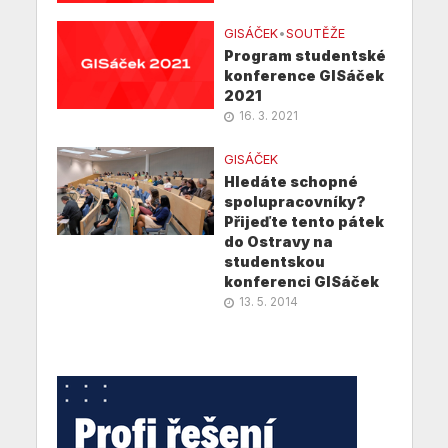
GISÁČEK
•
SOUTĚŽE
Program studentské
konference GISáček
2021
16. 3. 2021
GISÁČEK
Hledáte schopné
spolupracovníky?
Přijeďte tento pátek
do Ostravy na
studentskou
konferenci GISáček
13. 5. 2014