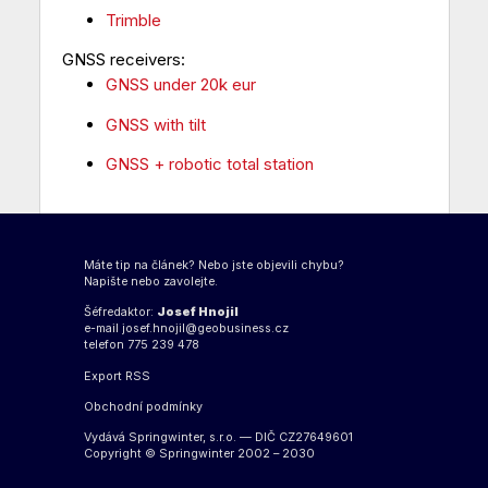
Trimble
GNSS receivers:
GNSS under 20k eur
GNSS with tilt
GNSS + robotic total station
Máte tip na článek? Nebo jste objevili chybu?
Napište nebo zavolejte.
Šéfredaktor:
Josef Hnojil
e-mail
josef.hnojil@geobusiness.cz
telefon 775 239 478
Export
RSS
Obchodní podmínky
Vydává Springwinter, s.r.o. — DIČ CZ27649601
Copyright © Springwinter 2002 – 2030