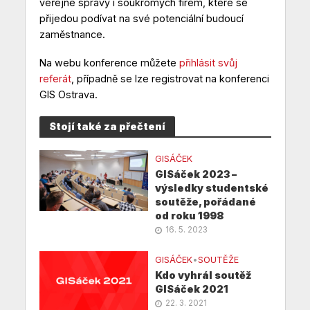
veřejné správy i soukromých firem, které se
přijedou podívat na své potenciální budoucí
zaměstnance.
Na webu konference můžete
přihlásit svůj
referát
, případně se lze registrovat na konferenci
GIS Ostrava.
Stojí také za přečtení
GISÁČEK
GISáček 2023 –
výsledky studentské
soutěže, pořádané
od roku 1998
16. 5. 2023
GISÁČEK
•
SOUTĚŽE
Kdo vyhrál soutěž
GISáček 2021
22. 3. 2021