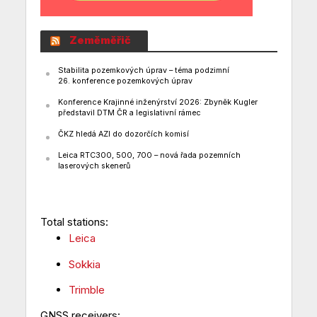
Zeměměřič
Stabilita pozemkových úprav – téma podzimní
26. konference pozemkových úprav
Konference Krajinné inženýrství 2026: Zbyněk Kugler
představil DTM ČR a legislativní rámec
ČKZ hledá AZI do dozorčích komisí
Leica RTC300, 500, 700 – nová řada pozemních
laserových skenerů
Total stations:
Leica
Sokkia
Trimble
GNSS receivers: