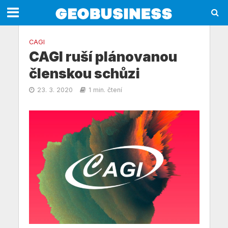
CAGI
CAGI ruší plánovanou
členskou schůzi
23. 3. 2020
1 min. čtení