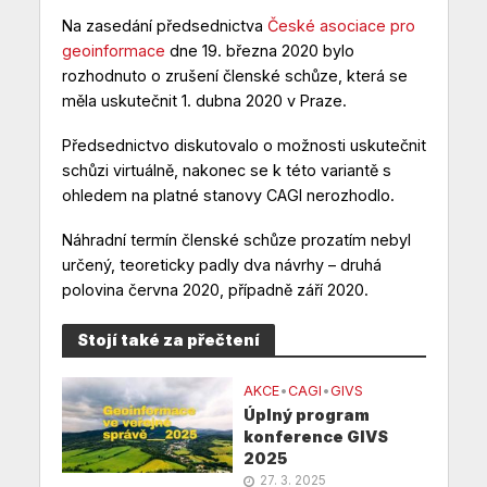
Na zasedání předsednictva
České asociace pro
geoinformace
dne 19. března 2020 bylo
rozhodnuto o zrušení členské schůze, která se
měla uskutečnit 1. dubna 2020 v Praze.
Předsednictvo diskutovalo o možnosti uskutečnit
schůzi virtuálně, nakonec se k této variantě s
ohledem na platné stanovy CAGI nerozhodlo.
Náhradní termín členské schůze prozatím nebyl
určený, teoreticky padly dva návrhy – druhá
polovina června 2020, případně září 2020.
Stojí také za přečtení
AKCE
•
CAGI
•
GIVS
Úplný program
konference GIVS
2025
27. 3. 2025