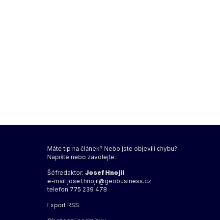
Máte tip na článek? Nebo jste objevili chybu?
Napište nebo zavolejte.
Šéfredaktor:
Josef Hnojil
e-mail
josef.hnojil@geobusiness.cz
telefon 775 239 478
Export
RSS