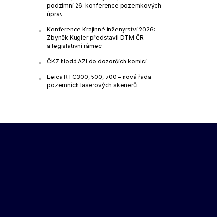
podzimní 26. konference pozemkových
úprav
Konference Krajinné inženýrství 2026:
Zbyněk Kugler představil DTM ČR
a legislativní rámec
ČKZ hledá AZI do dozorčích komisí
Leica RTC300, 500, 700 – nová řada
pozemních laserových skenerů