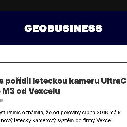
s pořídil leteckou kameru Ultra
e M3 od Vexcelu
18
st Primis oznámila, že od poloviny srpna 2018 má k
i nový letecký kamerový systém od firmy Vexcel...