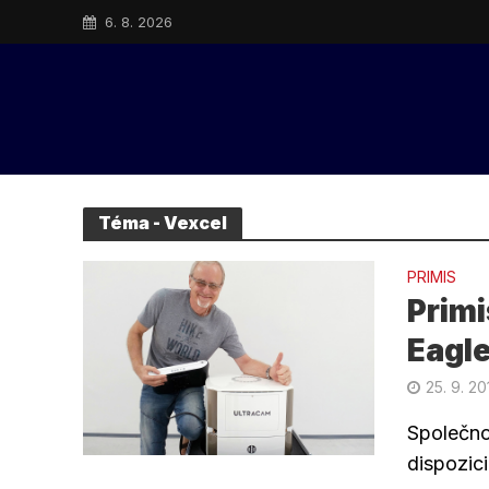
6. 8. 2026
Téma - Vexcel
PRIMIS
Primi
Eagl
25. 9. 20
Společno
dispozic