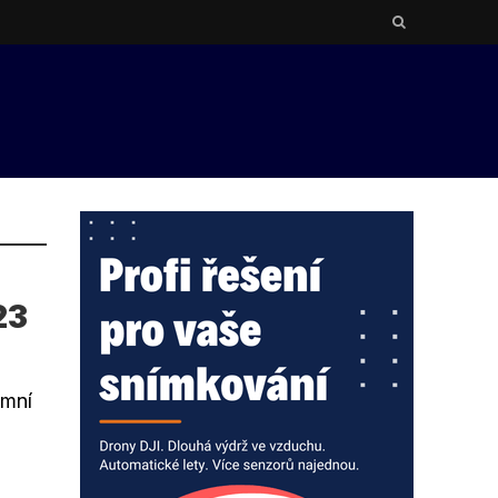
23
emní