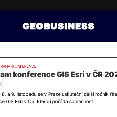
PRAHA
KONFERENCE
•
am konference GIS Esri v ČR 20
23
8. a 9. listopadu se v Praze uskuteční další ročník fir
ce GIS Esri v ČR, kterou pořádá společnost...