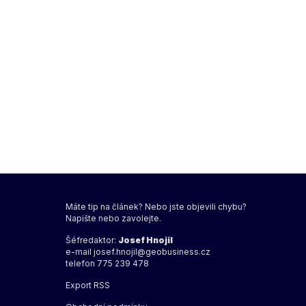
Máte tip na článek? Nebo jste objevili chybu?
Napište nebo zavolejte.
Šéfredaktor:
Josef Hnojil
e-mail
josef.hnojil@geobusiness.cz
telefon 775 239 478
Export
RSS