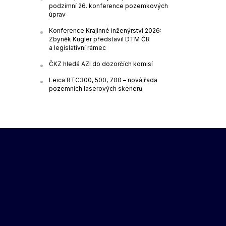
podzimní 26. konference pozemkových
úprav
Konference Krajinné inženýrství 2026:
Zbyněk Kugler představil DTM ČR
a legislativní rámec
ČKZ hledá AZI do dozorčích komisí
Leica RTC300, 500, 700 – nová řada
pozemních laserových skenerů