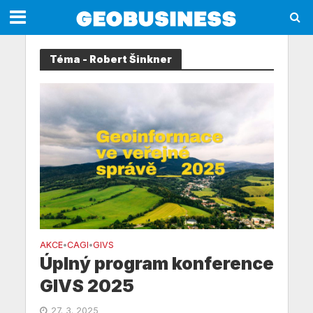
Téma - Robert Šinkner
AKCE
CAGI
GIVS
•
•
Úplný program konference
GIVS 2025
27. 3. 2025