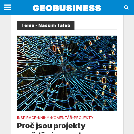
Téma - Nassim Taleb
INSPIRACE
KNIHY
KOMENTÁŘ
PROJEKTY
•
•
•
Proč jsou projekty