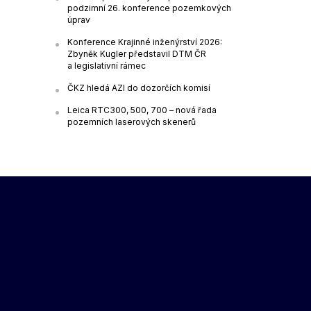
podzimní 26. konference pozemkových
úprav
Konference Krajinné inženýrství 2026:
Zbyněk Kugler představil DTM ČR
a legislativní rámec
ČKZ hledá AZI do dozorčích komisí
Leica RTC300, 500, 700 – nová řada
pozemních laserových skenerů