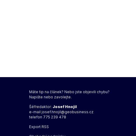
Máte tip na článek? Nebo jste objevili chybu?
Napište nebo zavolejte.
Šéfredaktor:
Josef Hnojil
e-mail
josef.hnojil@geobusiness.cz
telefon 775 239 478
Export
RSS