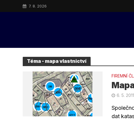
7. 8. 2026
Téma - mapa vlastnictví
FIREMNÍ Č
Mapa 
6. 5. 201
Společno
dat katas