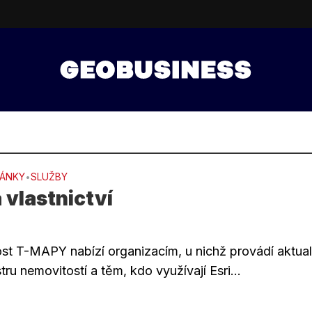
LÁNKY
SLUŽBY
•
vlastnictví
1
st T-MAPY nabízí organizacím, u nichž provádí aktual
tru nemovitostí a těm, kdo využívají Esri...