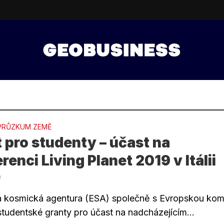
PRŮZKUM ZEMĚ
 pro studenty – účast na
renci Living Planet 2019 v Itálii
9
 kosmická agentura (ESA) společně s Evropskou kom
studentské granty pro účast na nadcházejícím...