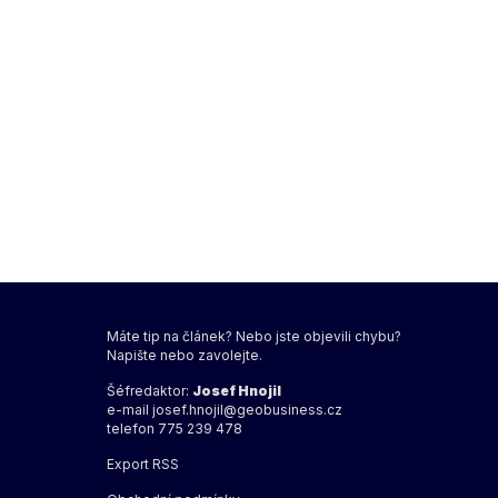
Máte tip na článek? Nebo jste objevili chybu?
Napište nebo zavolejte.
Šéfredaktor:
Josef Hnojil
e-mail
josef.hnojil@geobusiness.cz
telefon 775 239 478
Export
RSS