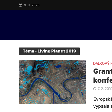
9. 8. 2026
Téma - Living Planet 2019
DÁLKOVÝ 
Grant
konfe
7. 2. 201
Evropská
vypsala 