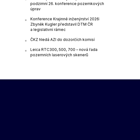
podzimní 26. konference pozemkových
úprav
Konference Krajinné inženýrství 2026:
Zbyněk Kugler představil DTM ČR
a legislativní rámec
ČKZ hledá AZI do dozorčích komisí
Leica RTC300, 500, 700 – nová řada
pozemních laserových skenerů