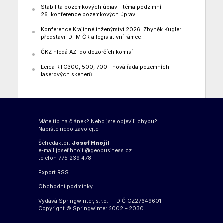
Stabilita pozemkových úprav – téma podzimní
26. konference pozemkových úprav
Konference Krajinné inženýrství 2026: Zbyněk Kugler
představil DTM ČR a legislativní rámec
ČKZ hledá AZI do dozorčích komisí
Leica RTC300, 500, 700 – nová řada pozemních
laserových skenerů
Máte tip na článek? Nebo jste objevili chybu?
Napište nebo zavolejte.
Šéfredaktor:
Josef Hnojil
e-mail
josef.hnojil@geobusiness.cz
telefon 775 239 478
Export
RSS
Obchodní podmínky
Vydává Springwinter, s.r.o. — DIČ CZ27649601
Copyright © Springwinter 2002 – 2030