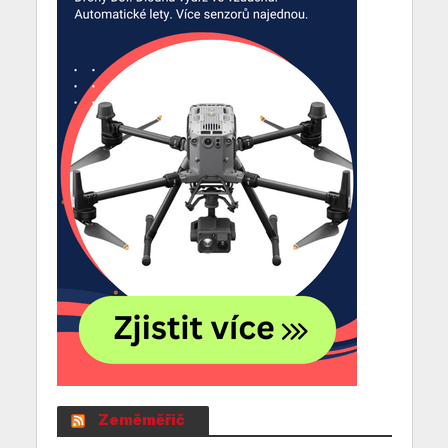
Zeměměřič