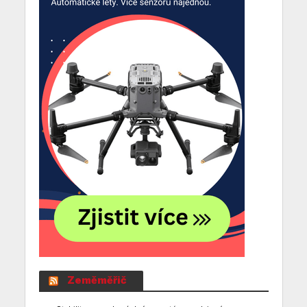
Zeměměřič