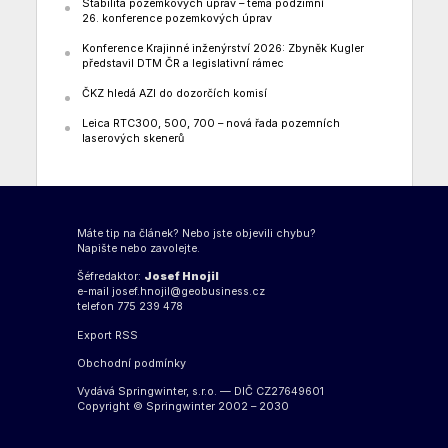
Stabilita pozemkových úprav – téma podzimní
26. konference pozemkových úprav
Konference Krajinné inženýrství 2026: Zbyněk Kugler
představil DTM ČR a legislativní rámec
ČKZ hledá AZI do dozorčích komisí
Leica RTC300, 500, 700 – nová řada pozemních
laserových skenerů
Máte tip na článek? Nebo jste objevili chybu?
Napište nebo zavolejte.
Šéfredaktor:
Josef Hnojil
e-mail
josef.hnojil@geobusiness.cz
telefon 775 239 478
Export
RSS
Obchodní podmínky
Vydává Springwinter, s.r.o. — DIČ CZ27649601
Copyright © Springwinter 2002 – 2030