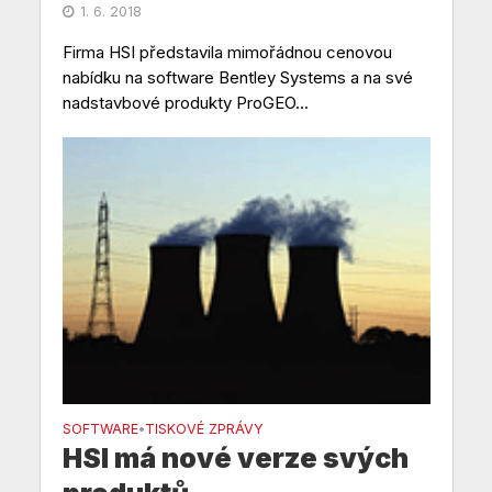
1. 6. 2018
Firma HSI představila mimořádnou cenovou
nabídku na software Bentley Systems a na své
nadstavbové produkty ProGEO...
SOFTWARE
TISKOVÉ ZPRÁVY
•
HSI má nové verze svých