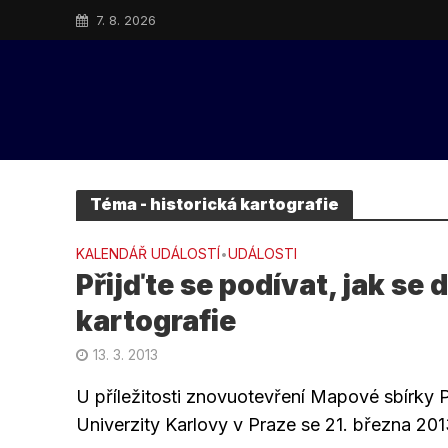
7. 8. 2026
Téma - historická kartografie
KALENDÁŘ UDÁLOSTÍ
UDÁLOSTI
•
Přijďte se podívat, jak se 
kartografie
13. 3. 2013
U příležitosti znovuotevření Mapové sbírky 
Univerzity Karlovy v Praze se 21. března 201