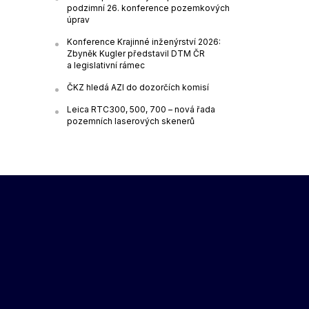
podzimní 26. konference pozemkových
úprav
Konference Krajinné inženýrství 2026:
Zbyněk Kugler představil DTM ČR
a legislativní rámec
ČKZ hledá AZI do dozorčích komisí
Leica RTC300, 500, 700 – nová řada
pozemních laserových skenerů