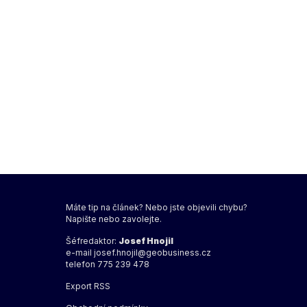
Máte tip na článek? Nebo jste objevili chybu?
Napište nebo zavolejte.
Šéfredaktor:
Josef Hnojil
e-mail
josef.hnojil@geobusiness.cz
telefon 775 239 478
Export
RSS