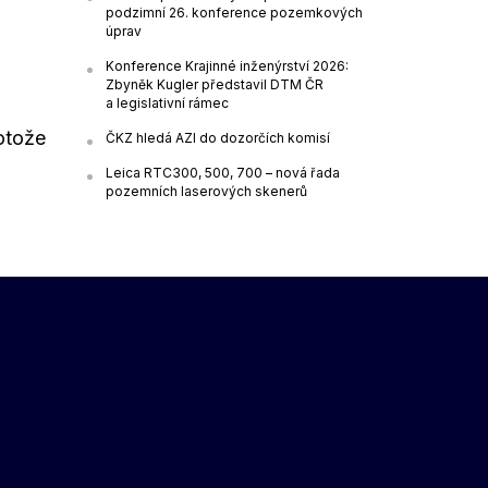
podzimní 26. konference pozemkových
úprav
Konference Krajinné inženýrství 2026:
Zbyněk Kugler představil DTM ČR
a legislativní rámec
otože
ČKZ hledá AZI do dozorčích komisí
Leica RTC300, 500, 700 – nová řada
pozemních laserových skenerů