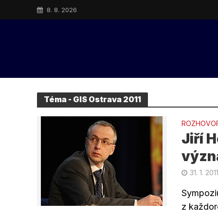
8. 8. 2026
Téma - GIS Ostrava 2011
ROZHOVO
Jiří
význ
31. 1. 201
Sympoziu
z každor