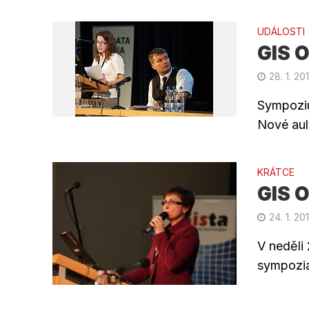
UDÁLOSTI
GIS O
28. 1. 201
Sympoziu
Nové aul
KRÁTCE
GIS O
24. 1. 201
V neděli
sympozia 