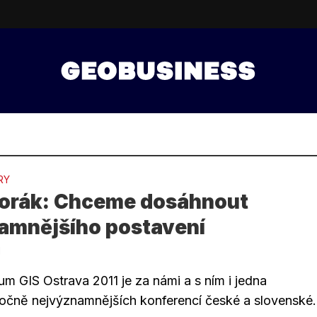
RY
 Horák: Chceme dosáhnout
amnějšího postavení
1
m GIS Ostrava 2011 je za námi a s ním i jedna
očně nejvýznamnějších konferencí české a slovenské.