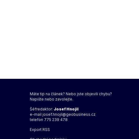
Máte tip na článek? Nebo jste objevili chybu?
Napište nebo zavolejte.
Šéfredaktor:
Josef Hnojil
e-mail
josef.hnojil@geobusiness.cz
telefon 775 239 478
Export
RSS