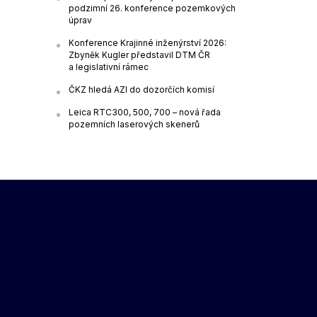
podzimní 26. konference pozemkových
úprav
Konference Krajinné inženýrství 2026:
Zbyněk Kugler představil DTM ČR
a legislativní rámec
ČKZ hledá AZI do dozorčích komisí
Leica RTC300, 500, 700 – nová řada
pozemních laserových skenerů