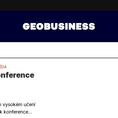
ĚDA
onference
m vysokém učení
k konference...