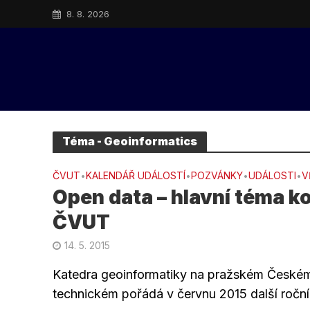
8. 8. 2026
Téma - Geoinformatics
ČVUT
KALENDÁŘ UDÁLOSTÍ
POZVÁNKY
UDÁLOSTI
V
•
•
•
•
Open data – hlavní téma k
ČVUT
14. 5. 2015
Katedra geoinformatiky na pražském České
technickém pořádá v červnu 2015 další roční