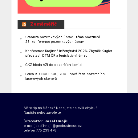
Zeměměřič
Stabilita pozemkových úprav – téma podzimní
26. konference pozemkových úprav
Konference Krajinné inženýrství 2026: Zbyněk Kugler
představil DTM ČR a legislativní rámec
ČKZ hledá AZI do dozorčích komisí
Leica RTC300, 500, 700 – nová řada pozemních
laserových skenerů
Máte tip na článek? Nebo jste objevili chybu?
Napište nebo zavolejte.
Šéfredaktor:
Josef Hnojil
e-mail
josef.hnojil@geobusiness.cz
telefon 775 239 478