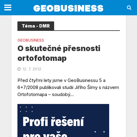
Téma - DMR
GEOBUSINESS
O skutečné přesnosti
ortofotomap
12. 7. 2012
Před čtyřmi lety jsme v GeoBusinessu 5 a
6+7/2008 publikovali studii Jiřího Šímy s názvem
Ortofotomapa – soudobý...