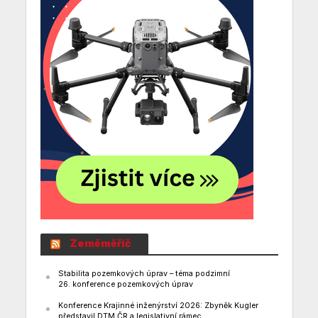
Zeměměřič
Stabilita pozemkových úprav – téma podzimní
26. konference pozemkových úprav
Konference Krajinné inženýrství 2026: Zbyněk Kugler
představil DTM ČR a legislativní rámec