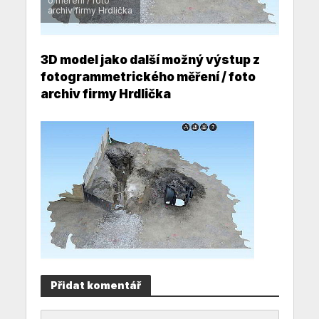
o měření / foto
archiv firmy Hrdlička
3D model jako další možný výstup z
fotogrammetrického měření / foto
archiv firmy Hrdlička
Přidat komentář