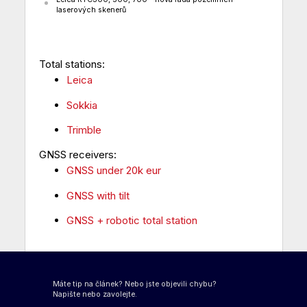
laserových skenerů
Total stations:
Leica
Sokkia
Trimble
GNSS receivers:
GNSS under 20k eur
GNSS with tilt
GNSS + robotic total station
Máte tip na článek? Nebo jste objevili chybu?
Napište nebo zavolejte.