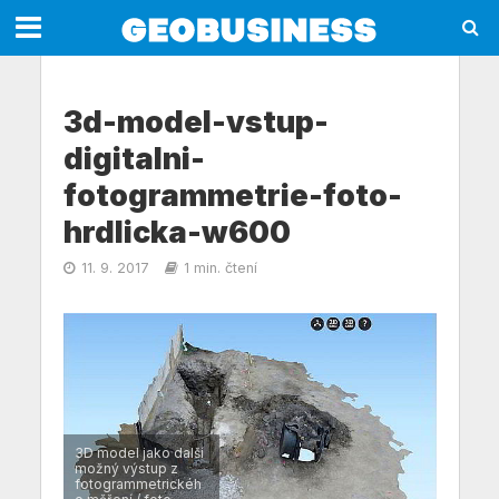
3d-model-vstup-
digitalni-
fotogrammetrie-foto-
hrdlicka-w600
11. 9. 2017
1 min. čtení
3D model jako další
možný výstup z
fotogrammetrickéh