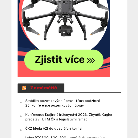
Zeměměřič
Stabilita pozemkových úprav – téma podzimní
26. konference pozemkových úprav
Konference Krajinné inženýrství 2026: Zbyněk Kugler
představil DTM ČR a legislativní rámec
ČKZ hledá AZI do dozorčích komisí
Leica RTC300, 500, 700 – nová řada pozemních