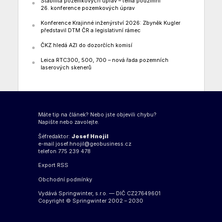
Stabilita pozemkových úprav – téma podzimní
26. konference pozemkových úprav
Konference Krajinné inženýrství 2026: Zbyněk Kugler
představil DTM ČR a legislativní rámec
ČKZ hledá AZI do dozorčích komisí
Leica RTC300, 500, 700 – nová řada pozemních
laserových skenerů
Máte tip na článek? Nebo jste objevili chybu?
Napište nebo zavolejte.
Šéfredaktor:
Josef Hnojil
e-mail
josef.hnojil@geobusiness.cz
telefon 775 239 478
Export
RSS
Obchodní podmínky
Vydává Springwinter, s.r.o. — DIČ CZ27649601
Copyright © Springwinter 2002 – 2030