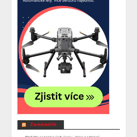
Zeměměřič