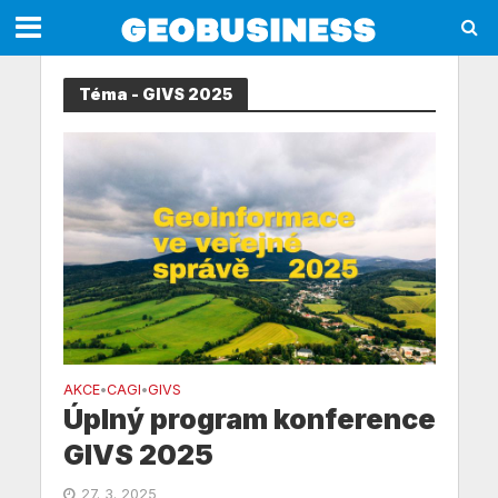
Téma - GIVS 2025
AKCE
CAGI
GIVS
•
•
Úplný program konference
GIVS 2025
27. 3. 2025