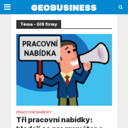
Téma - GIS firmy
PRACOVNÍ NABÍDKY
Tři pracovní nabídky: