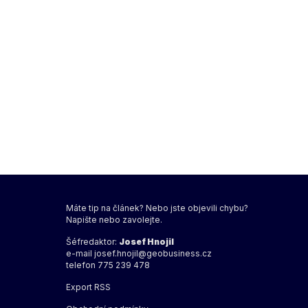
Máte tip na článek? Nebo jste objevili chybu?
Napište nebo zavolejte.
Šéfredaktor:
Josef Hnojil
e-mail
josef.hnojil@geobusiness.cz
telefon 775 239 478
Export
RSS