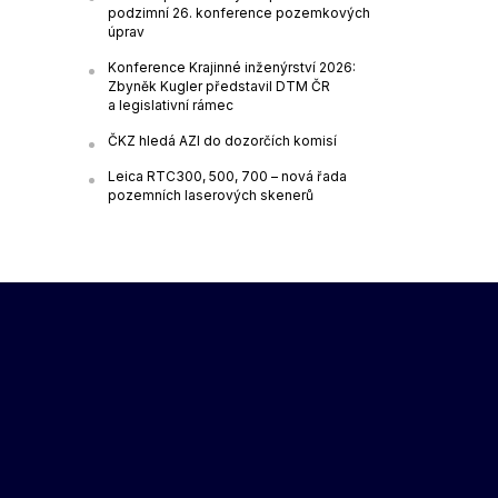
podzimní 26. konference pozemkových
úprav
Konference Krajinné inženýrství 2026:
Zbyněk Kugler představil DTM ČR
a legislativní rámec
ČKZ hledá AZI do dozorčích komisí
Leica RTC300, 500, 700 – nová řada
pozemních laserových skenerů