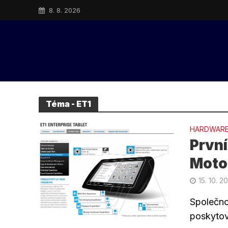
8. 8. 2026
Téma - ET1
HARDWAR
První
Motor
15. 10. 20
Společnos
poskytov