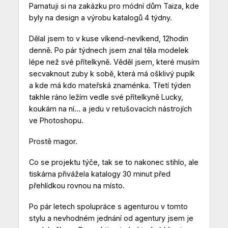
Pamatuji si na zakázku pro módní dům Taiza, kde
byly na design a výrobu katalogů 4 týdny.
Dělal jsem to v kuse víkend-nevíkend, 12hodin
denně. Po pár týdnech jsem znal těla modelek
lépe než své přítelkyně. Věděl jsem, které musím
secvaknout zuby k sobě, která má ošklivý pupík
a kde má kdo mateřská znaménka. Třetí týden
takhle ráno ležím vedle své přítelkyně Lucky,
koukám na ní… a jedu v retušovacích nástrojích
ve Photoshopu.
Prostě magor.
Co se projektu týče, tak se to nakonec stihlo, ale
tiskárna přivážela katalogy 30 minut před
přehlídkou rovnou na místo.
Po pár letech spolupráce s agenturou v tomto
stylu a nevhodném jednání od agentury jsem je