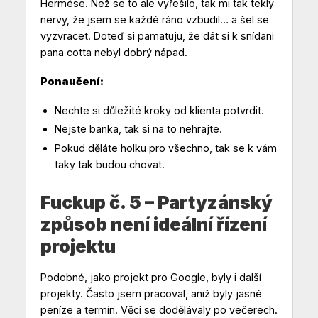
Hermése. Než se to ale vyřešilo, tak mi tak tekly
nervy, že jsem se každé ráno vzbudil… a šel se
vyzvracet. Doteď si pamatuju, že dát si k snídani
pana cotta nebyl dobrý nápad.
Ponaučení:
Nechte si důležité kroky od klienta potvrdit.
Nejste banka, tak si na to nehrajte.
Pokud děláte holku pro všechno, tak se k vám
taky tak budou chovat.
Fuckup č. 5 – Partyzánský
způsob není ideální řízení
projektu
Podobné, jako projekt pro Google, byly i další
projekty. Často jsem pracoval, aniž byly jasné
peníze a termín. Věci se dodělávaly po večerech.