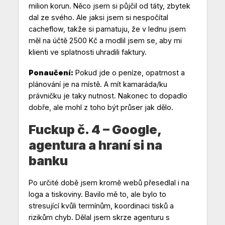
milion korun. Něco jsem si půjčil od táty, zbytek
dal ze svého. Ale jaksi jsem si nespočítal
cacheflow, takže si pamatuju, že v lednu jsem
měl na účtě 2500 Kč a modlil jsem se, aby mi
klienti ve splatnosti uhradili faktury.
Ponaučení:
Pokud jde o peníze, opatrnost a
plánování je na místě. A mít kamaráda/ku
právničku je taky nutnost. Nakonec to dopadlo
dobře, ale mohl z toho být průser jak dělo.
Fuckup č. 4 – Google,
agentura a hraní si na
banku
Po určité době jsem kromě webů přesedlal i na
loga a tiskoviny. Bavilo mě to, ale bylo to
stresující kvůli termínům, koordinaci tisků a
rizikům chyb. Dělal jsem skrze agenturu s