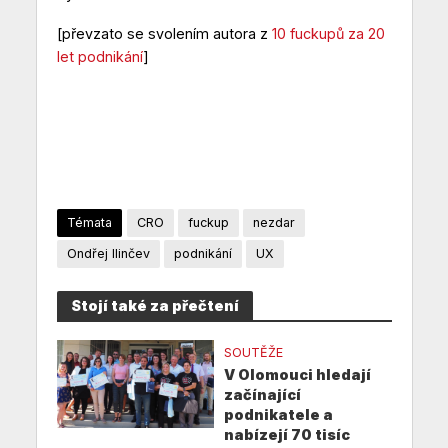
[převzato se svolením autora z
10 fuckupů za 20
let podnikání
]
Témata
CRO
fuckup
nezdar
Ondřej Ilinčev
podnikání
UX
Stojí také za přečtení
SOUTĚŽE
V Olomouci hledají
začínající
podnikatele a
nabízejí 70 tisíc