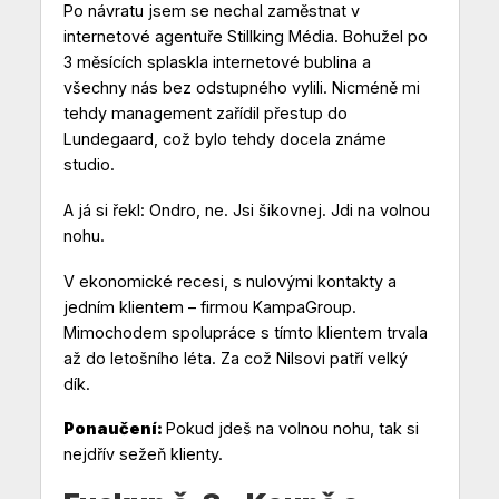
Po návratu jsem se nechal zaměstnat v
internetové agentuře Stillking Média. Bohužel po
3 měsících splaskla internetové bublina a
všechny nás bez odstupného vylili. Nicméně mi
tehdy management zařídil přestup do
Lundegaard, což bylo tehdy docela známe
studio.
A já si řekl: Ondro, ne. Jsi šikovnej. Jdi na volnou
nohu.
V ekonomické recesi, s nulovými kontakty a
jedním klientem – firmou KampaGroup.
Mimochodem spolupráce s tímto klientem trvala
až do letošního léta. Za což Nilsovi patří velký
dík.
Ponaučení:
Pokud jdeš na volnou nohu, tak si
nejdřív sežeň klienty.