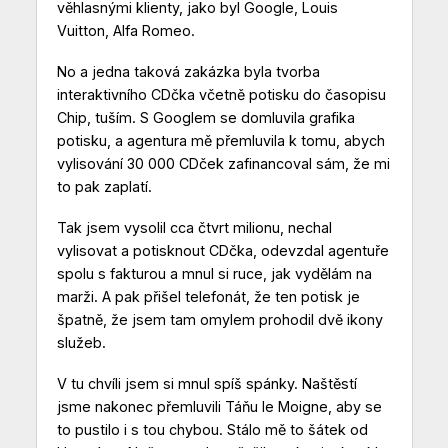
věhlasnými klienty, jako byl Google, Louis
Vuitton, Alfa Romeo.
No a jedna taková zakázka byla tvorba
interaktivního CDčka včetně potisku do časopisu
Chip, tuším. S Googlem se domluvila grafika
potisku, a agentura mě přemluvila k tomu, abych
vylisování 30 000 CDček zafinancoval sám, že mi
to pak zaplatí.
Tak jsem vysolil cca čtvrt milionu, nechal
vylisovat a potisknout CDčka, odevzdal agentuře
spolu s fakturou a mnul si ruce, jak vydělám na
marži. A pak přišel telefonát, že ten potisk je
špatně, že jsem tam omylem prohodil dvě ikony
služeb.
V tu chvíli jsem si mnul spíš spánky. Naštěstí
jsme nakonec přemluvili Táňu le Moigne, aby se
to pustilo i s tou chybou. Stálo mě to šátek od