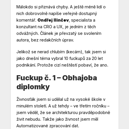
Málokdo si přiznává chyby. A ještě méně lidí o
nich dobrovolně napíše veřejně dostupný
komentář.
Ondřej Ilinčev
, specialista a
konzultant na CRO a UX, je jedním z těch
odvážných. Článek je převzatý se svolením
autora, bez redakčních úprav.
Jelikož se nerad chlubím (kecám), tak jsem si
jako dnešní téma vybral 10 fuckupů za 20 let
podnikání. Protože cizí neštěstí pobaví, že ano.
Fuckup č. 1 – Obhajoba
diplomky
Živnosťák jsem si udělal už na vysoké škole v
minulém století. A už tehdy – ve třetím ročníku –
jsem věděl, že se architekturou pravděpodobně
živit nebudu. Takže jako živnost jsem měl
Automatizované zpracování dat.