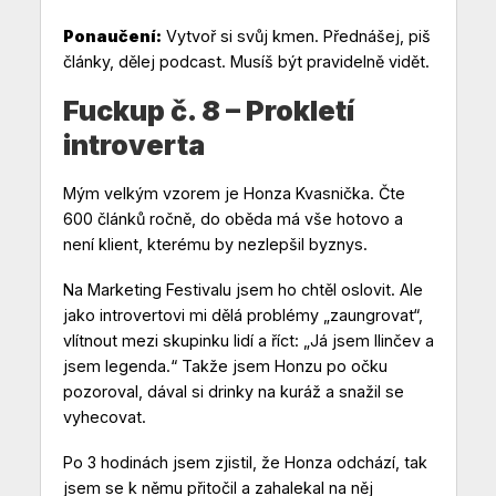
Ponaučení:
Vytvoř si svůj kmen. Přednášej, piš
články, dělej podcast. Musíš být pravidelně vidět.
Fuckup č. 8 – Prokletí
introverta
Mým velkým vzorem je Honza Kvasnička. Čte
600 článků ročně, do oběda má vše hotovo a
není klient, kterému by nezlepšil byznys.
Na Marketing Festivalu jsem ho chtěl oslovit. Ale
jako introvertovi mi dělá problémy „zaungrovat“,
vlítnout mezi skupinku lidí a říct: „Já jsem Ilinčev a
jsem legenda.“ Takže jsem Honzu po očku
pozoroval, dával si drinky na kuráž a snažil se
vyhecovat.
Po 3 hodinách jsem zjistil, že Honza odchází, tak
jsem se k němu přitočil a zahalekal na něj