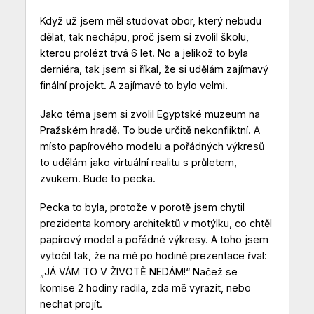
Když už jsem měl studovat obor, který nebudu
dělat, tak nechápu, proč jsem si zvolil školu,
kterou prolézt trvá 6 let. No a jelikož to byla
derniéra, tak jsem si říkal, že si udělám zajímavý
finální projekt. A zajímavé to bylo velmi.
Jako téma jsem si zvolil Egyptské muzeum na
Pražském hradě. To bude určitě nekonfliktní. A
místo papírového modelu a pořádných výkresů
to udělám jako virtuální realitu s průletem,
zvukem. Bude to pecka.
Pecka to byla, protože v porotě jsem chytil
prezidenta komory architektů v motýlku, co chtěl
papírový model a pořádné výkresy. A toho jsem
vytočil tak, že na mě po hodině prezentace řval:
„JÁ VÁM TO V ŽIVOTĚ NEDÁM!“ Načež se
komise 2 hodiny radila, zda mě vyrazit, nebo
nechat projít.