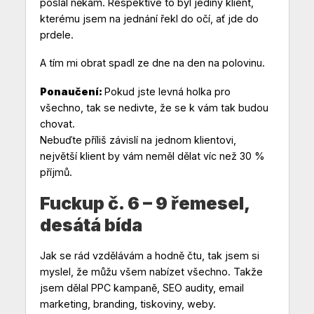
poslal někam. Respektive to byl jediný klient,
kterému jsem na jednání řekl do očí, ať jde do
prdele.
A tím mi obrat spadl ze dne na den na polovinu.
Ponaučení:
Pokud jste levná holka pro
všechno, tak se nedivte, že se k vám tak budou
chovat.
Nebuďte příliš závislí na jednom klientovi,
největší klient by vám neměl dělat víc než 30 %
příjmů.
Fuckup č. 6 – 9 řemesel,
desátá bída
Jak se rád vzdělávám a hodně čtu, tak jsem si
myslel, že můžu všem nabízet všechno. Takže
jsem dělal PPC kampaně, SEO audity, email
marketing, branding, tiskoviny, weby.