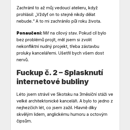
Zachránil to až můj vedoucí atelieru, když
prohlásil: „Vždyť on to stejně nikdy dělat
nebude.“ A to mi zachránilo půl roku života.
Ponaučení:
Miř na cílový stav. Pokud cíl bylo
bez problémů projít, měl jsem si zvolit
nekonfliktní nudný projekt, třeba zástavbu
proluky kancelářemi. Ušetřil bych všem dost
nervů.
Fuckup č. 2 – Splasknutí
internetové bubliny
Léto jsem strávil ve Skotsku na 3měsíční stáži ve
velké architektonické kanceláři. A bylo to jedno z
nejhezčích lét, co jsem zažil. Hlavně díky
skvělým lidem, anglickému humoru a octovým
čipsům.