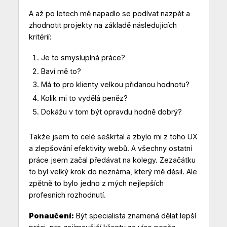
A až po letech mě napadlo se podívat nazpět a
zhodnotit projekty na základě následujících
kritérií:
Je to smysluplná práce?
Baví mě to?
Má to pro klienty velkou přidanou hodnotu?
Kolik mi to vydělá peněz?
Dokážu v tom být opravdu hodně dobrý?
Takže jsem to celé seškrtal a zbylo mi z toho UX
a zlepšování efektivity webů. A všechny ostatní
práce jsem začal předávat na kolegy. Zezačátku
to byl velký krok do neznáma, který mě děsil. Ale
zpětně to bylo jedno z mých nejlepších
profesních rozhodnutí.
Ponaučení:
Být specialista znamená dělat lepší