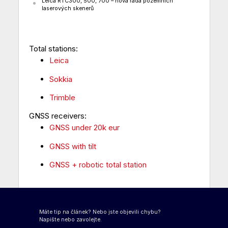
Leica RTC300, 500, 700 – nová řada pozemních
laserových skenerů
Total stations:
Leica
Sokkia
Trimble
GNSS receivers:
GNSS under 20k eur
GNSS with tilt
GNSS + robotic total station
Máte tip na článek? Nebo jste objevili chybu?
Napište nebo zavolejte.