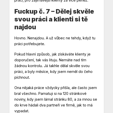
práci, pro zajímavější klienty za více peněz.
Fuckup č. 7 – Dělej skvěle
svou práci a klienti si tě
najdou
Hovno. Nenajdou. A už vůbec ne tehdy, když tu
práci potřebujete.
Pokud hlavní způsob, jak získáváte klienty je
doporučení, tak vás lituju. Nemáte nad tím
žádnou kontrolu. Já takhle dělal skvěle svou
práci, a byly měsíce, kdy jsem neměl do čeho
píchnout.
Ona nějaká práce vždycky přišla, ale často jsem
bral všechno. Pamatuji si na 120 stránkové
noviny, kdy jsem lámal stránku 80, a za mnou se
do krve hádali dva partneři ve firmě, jak to má
vypadat.