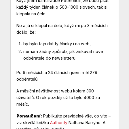
Když jsem kamarádce Petře říkal, že budu psát
každý týden článek o 500-1000 slovech, tak si
klepala na čelo.
No a já si klepal na čelo, když mi po 3 měsících
došlo, že:
by bylo fajn dát ty články i na web,
nemám žádný způsob, jak získávat nové
odběratele do newsletteru.
Po 6 měsících a 24 článcích jsem měl 279
odběratelů.
A měsíční návštěvnost webu kolem 300
uživatelů. O rok později už to bylo 4000 za
měsíc.
Ponaučení:
Publikujte pravidelně vše, co víte –
viz skvělá knížka
Authority
Nathana Barryho. A