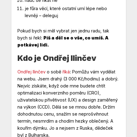
nauč se říkat ne
je fůra věcí, které ostatní umí lépe nebo
levněji – deleguj
Pokud bych si měl vybrat jen jednu radu, tak
bych si řekl:
Piš a děl se o vše, co umíš. A
potkávej lidi.
Kdo je Ondřej Ilinčev
Ondřej Ilinčev
o sobě
říká
: Pomůžu vám vydělat
na webu. Jsem drahý (3 000 Kč/hodinu) a dobrý.
Nejvíc získáte, když ode mne budete chtít
optimalizaci konverzního poměru (CRO),
uživatelskou přívětivost (UX) a design zaměřený
na výkon (CCD). Dělá se se mnou dobře. Držím
dohodnutou cenu, snažím se neprošvihnout
termín, nesmrdím a chodím hezky oblečený. A
kouřím dýmku. Jo a nejsem z Ruska, dědeček
byl z Bulharska.