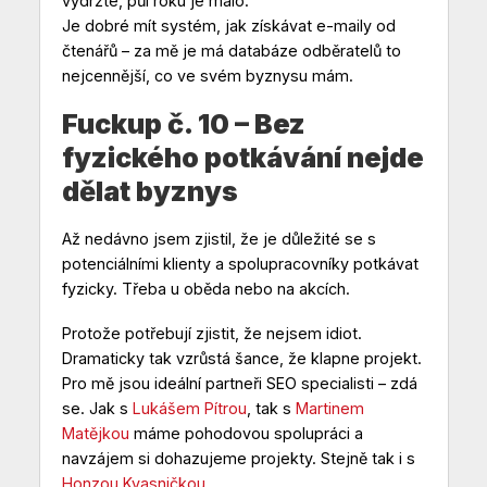
vydržte, půl roku je málo.
Je dobré mít systém, jak získávat e-maily od
čtenářů – za mě je má databáze odběratelů to
nejcennější, co ve svém byznysu mám.
Fuckup č. 10 – Bez
fyzického potkávání nejde
dělat byznys
Až nedávno jsem zjistil, že je důležité se s
potenciálními klienty a spolupracovníky potkávat
fyzicky. Třeba u oběda nebo na akcích.
Protože potřebují zjistit, že nejsem idiot.
Dramaticky tak vzrůstá šance, že klapne projekt.
Pro mě jsou ideální partneři SEO specialisti – zdá
se. Jak s
Lukášem Pítrou
, tak s
Martinem
Matějkou
máme pohodovou spolupráci a
navzájem si dohazujeme projekty. Stejně tak i s
Honzou Kvasničkou
.