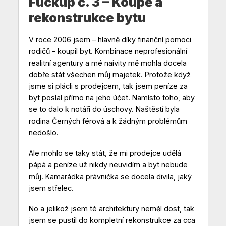
Fuckup č. 3 – Koupě a
rekonstrukce bytu
V roce 2006 jsem – hlavně díky finanční pomoci
rodičů – koupil byt. Kombinace neprofesionální
realitní agentury a mé naivity mě mohla docela
dobře stát všechen můj majetek. Protože když
jsme si plácli s prodejcem, tak jsem peníze za
byt poslal přímo na jeho účet. Namísto toho, aby
se to dalo k notáři do úschovy. Naštěstí byla
rodina Černých férová a k žádným problémům
nedošlo.
Ale mohlo se taky stát, že mi prodejce udělá
pápá a peníze už nikdy neuvidím a byt nebude
můj. Kamarádka právnička se docela divila, jaký
jsem střelec.
No a jelikož jsem té architektury neměl dost, tak
jsem se pustil do kompletní rekonstrukce za cca